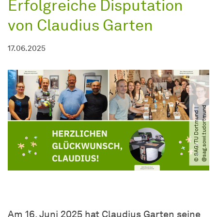
Erfolgreiche Disputation
von Claudius Garten
17.06.2025
d
©
S
A
G​
/​
T
U
D
o
r
t
m
u
n
d
|
@
s
a
g
.
s
o
w
i.
t
u
d
o
r
t
m
u
n
Am 16. Juni 2025 hat Claudius Garten seine