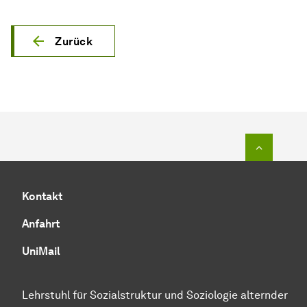
Zurück
Zum Seit
Kontakt
Anfahrt
UniMail
Lehrstuhl für Sozialstruktur und Soziologie alternder