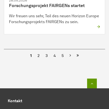
28.05.2026
Forschungsprojekt FAIRGENs startet
Wir freuen uns sehr, Teil des neuen Horizon Europe
Forschungsprojekts FAIRGENs zu sein.
Nächste
1
2
3
4
5
Zum Seit
Kontakt