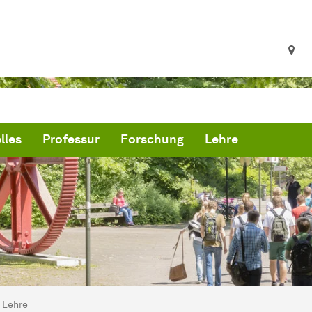
lles
Professur
Forschung
Lehre
ind hier:
artseite
Lehre