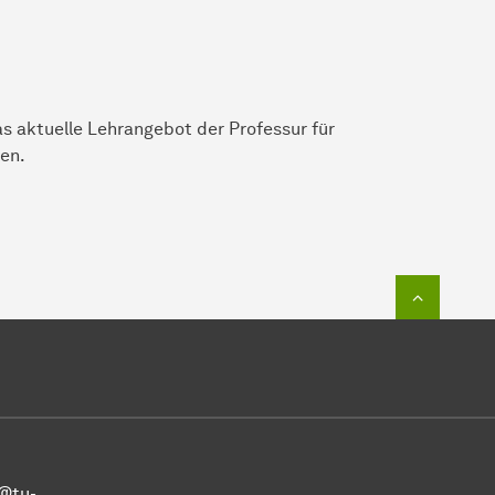
as aktuelle Lehrangebot der Professur für
ten.
Zum Seit
r@tu-