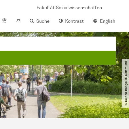
Fakultät Sozialwissenschaften
Suche
Kontrast
English
© Roland Baege​/​TU Dortmund