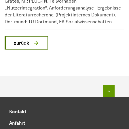
Grates, M.: PLUG-IN. Teilvorhaben
„Nutzerintegration“. Anforderungsanalyse - Ergebnisse
der Literaturrecherche. (Projektinternes Dokument).
Dortmund: TU Dortmund, FK Sozialwissenschaften.
zurück
Zum Seit
Kontakt
Anfahrt