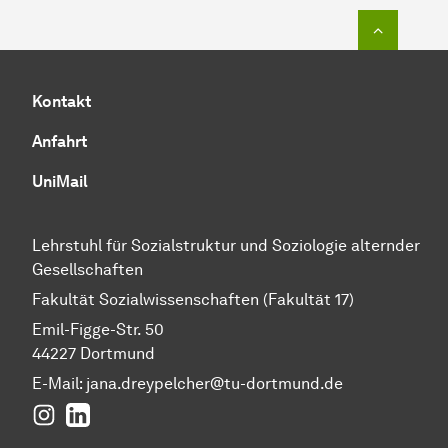
Zum Seit
Kontakt
Anfahrt
UniMail
Lehrstuhl für Sozialstruktur und Soziologie alternder
Gesellschaften
Fakultät Sozialwissenschaften (Fakultät 17)
Emil-Figge-Str. 50
44227 Dortmund
E-Mail: jana.dreypelcher@tu-dortmund.de
Instagram
LinkedIn