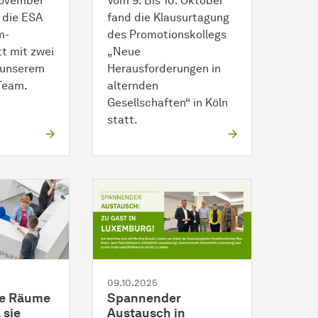
 November
Vom 9. Bis 10. Oktober
 die ESA
fand die Klausurtagung
m-
des Promotionskollegs
t mit zwei
„Neue
 unserem
Herausforderungen in
 Team.
alternden
Gesellschaften“ in Köln
statt.
09.10.2025
ie Räume
Spannender
l sie
Austausch in