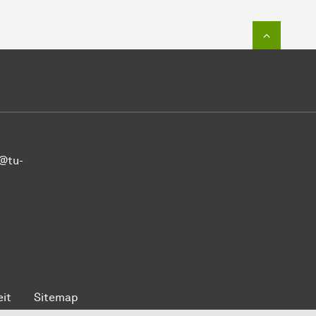
Zum Seit
r@tu-
eit
Sitemap