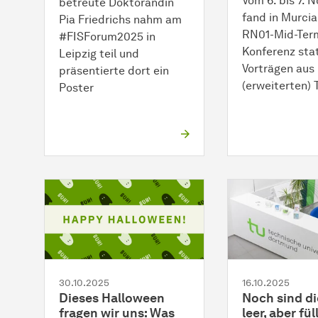
Vom 6. bis 7.
betreute Doktorandin
fand in Murcia
Pia Friedrichs nahm am
RN01-Mid-Ter
#FISForum2025 in
Konferenz stat
Leipzig teil und
Vorträgen aus
präsentierte dort ein
(erweiterten)
Poster
30.10.2025
16.10.2025
Dieses Halloween
Noch sind d
fragen wir uns: Was
leer, aber fül