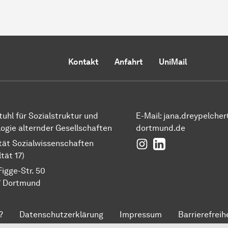
Kontakt
Anfahrt
UniMail
tuhl für Sozialstruktur und
E-Mail: jana.dreypelche
logie alternder Gesellschaften
dortmund.de
Instagram
LinkedIn
tät Sozialwissenschaften
tät 17)
Figge-Str. 50
7 Dortmund
?
Datenschutzerklärung
Impressum
Barrierefreih