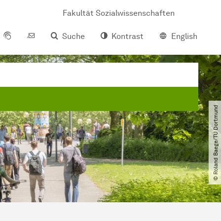
Fakultät Sozialwissenschaften
Suche
Kontrast
English
© Roland Baege​/​TU Dortmund