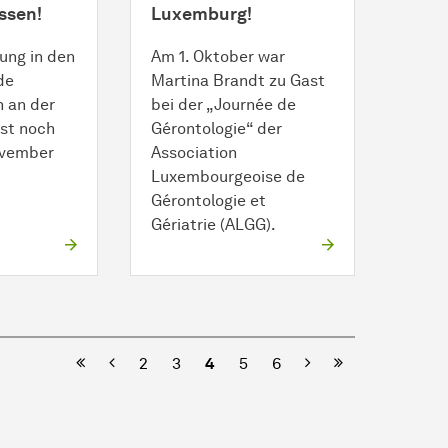
ssen!
Luxemburg!
ung in den
Am 1. Oktober war
de
Martina Brandt zu Gast
n an der
bei der „Journée de
st noch
Gérontologie“ der
ovember
Association
Luxembourgeoise de
Gérontologie et
Gériatrie (ALGG).
Vorherige
Nächste
2
3
4
5
6