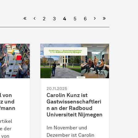
Vorherige
Nächste
2
3
4
5
6
20.11.2025
l von
Carolin Kunz ist
tz und
Gastwissenschaftleri
fmann
n an der Radboud
Universiteit Nijmegen
rtikel
Im November und
e der
Dezember ist Carolin
 von