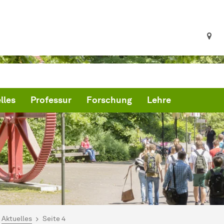
lles
Professur
Forschung
Lehre
ind hier:
artseite
Aktuelles
Seite 4