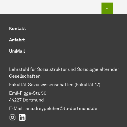
Zum Seit
Kontakt
Anfahrt
UniMail
Lehrstuhl für Sozialstruktur und Soziologie alternder
Gesellschaften
Fakultät Sozialwissenschaften (Fakultät 17)
Emil-Figge-Str. 50
44227 Dortmund
E-Mail: jana.dreypelcher@tu-dortmund.de
Instagram
LinkedIn