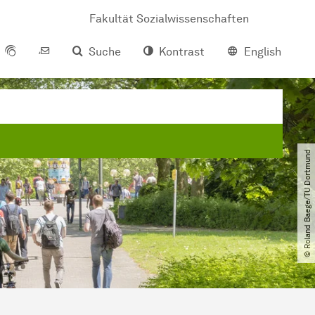
Fakultät Sozialwissenschaften
Suche
Kontrast
English
© Roland Baege​/​TU Dortmund