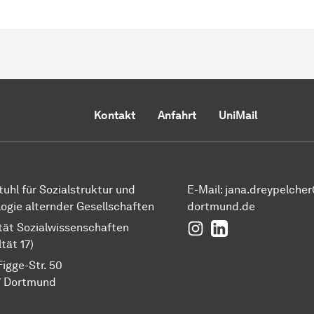
Kontakt
Anfahrt
UniMail
tuhl für Sozialstruktur und
E-Mail: jana.dreypelche
logie alternder Gesellschaften
dortmund.de
Instagram
LinkedIn
tät Sozialwissenschaften
tät 17)
Figge-Str. 50
7 Dortmund