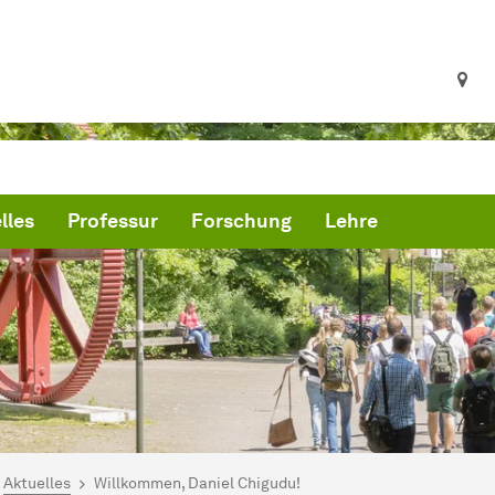
lles
Professur
Forschung
Lehre
ind hier:
artseite
Aktuelles
Willkommen, Daniel Chigudu!